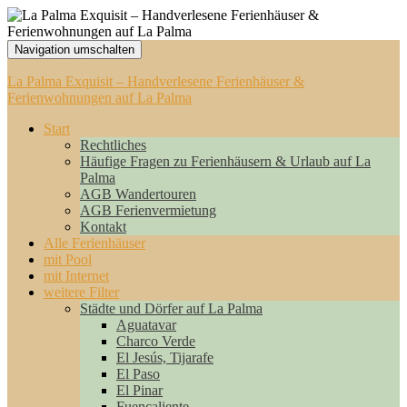
Navigation umschalten
La Palma Exquisit – Handverlesene Ferienhäuser &
Ferienwohnungen auf La Palma
Start
Rechtliches
Häufige Fragen zu Ferienhäusern & Urlaub auf La
Palma
AGB Wandertouren
AGB Ferienvermietung
Kontakt
Alle Ferienhäuser
mit Pool
mit Internet
weitere Filter
Städte und Dörfer auf La Palma
Aguatavar
Charco Verde
El Jesús, Tijarafe
El Paso
El Pinar
Fuencaliente