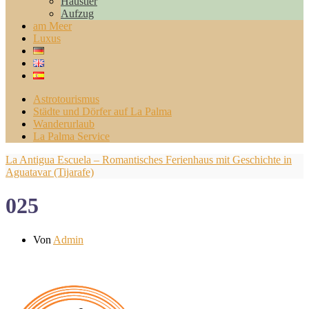
Haustier
Aufzug
am Meer
Luxus
Astrotourismus
Städte und Dörfer auf La Palma
Wanderurlaub
La Palma Service
La Antigua Escuela – Romantisches Ferienhaus mit Geschichte in
Aguatavar (Tijarafe)
025
Von
Admin