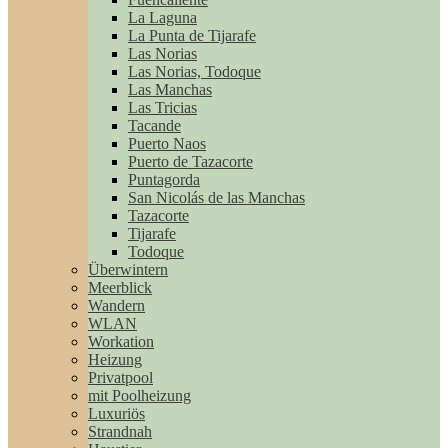
La Laguna
La Punta de Tijarafe
Las Norias
Las Norias, Todoque
Las Manchas
Las Tricias
Tacande
Puerto Naos
Puerto de Tazacorte
Puntagorda
San Nicolás de las Manchas
Tazacorte
Tijarafe
Todoque
Überwintern
Meerblick
Wandern
WLAN
Workation
Heizung
Privatpool
mit Poolheizung
Luxuriös
Strandnah