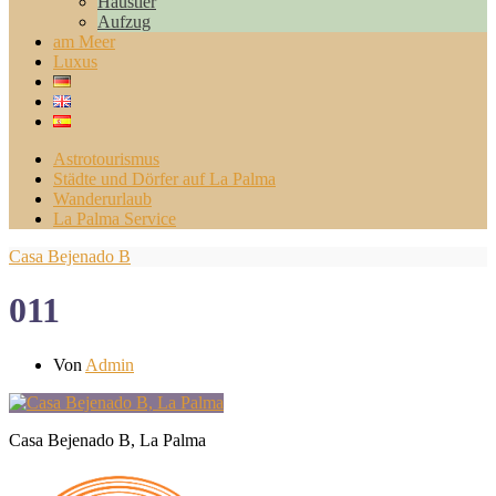
Haustier
Aufzug
am Meer
Luxus
Astrotourismus
Städte und Dörfer auf La Palma
Wanderurlaub
La Palma Service
Casa Bejenado B
011
Von
Admin
Casa Bejenado B, La Palma