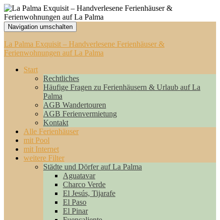
Navigation umschalten
La Palma Exquisit – Handverlesene Ferienhäuser &
Ferienwohnungen auf La Palma
Start
Rechtliches
Häufige Fragen zu Ferienhäusern & Urlaub auf La
Palma
AGB Wandertouren
AGB Ferienvermietung
Kontakt
Alle Ferienhäuser
mit Pool
mit Internet
weitere Filter
Städte und Dörfer auf La Palma
Aguatavar
Charco Verde
El Jesús, Tijarafe
El Paso
El Pinar
Fuencaliente