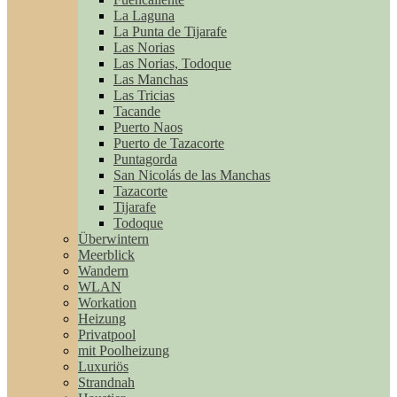
La Laguna
La Punta de Tijarafe
Las Norias
Las Norias, Todoque
Las Manchas
Las Tricias
Tacande
Puerto Naos
Puerto de Tazacorte
Puntagorda
San Nicolás de las Manchas
Tazacorte
Tijarafe
Todoque
Überwintern
Meerblick
Wandern
WLAN
Workation
Heizung
Privatpool
mit Poolheizung
Luxuriös
Strandnah