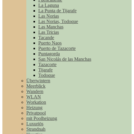
La Laguna
La Punta de Tijarafe
Las Norias
Las Norias, Todoque
Las Manchas
Las Tricias
Tacande
Puerto Naos
Puerto de Tazacorte
Puntagorda
San Nicolás de las Manchas
Tazacorte
Tijarafe
Todoque
Überwintern
Meerblick
Wandern
WLAN
Workation
Heizung
Privatpool
mit Poolheizung
Luxuriös
Strandnah