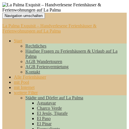
Navigation umschalten
La Palma Exquisit – Handverlesene Ferienhäuser &
Ferienwohnungen auf La Palma
Start
Rechtliches
Häufige Fragen zu Ferienhäusern & Urlaub auf La
Palma
AGB Wandertouren
AGB Ferienvermietung
Kontakt
Alle Ferienhäuser
mit Pool
mit Internet
weitere Filter
Städte und Dörfer auf La Palma
Aguatavar
Charco Verde
El Jesús, Tijarafe
El Paso
El Pinar
Fuencaliente