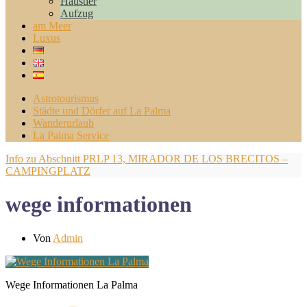
Haustier
Aufzug
am Meer
Luxus
Astrotourismus
Städte und Dörfer auf La Palma
Wanderurlaub
La Palma Service
Info zu Abschnitt PRLP 13, MIRADOR DE LOS BRECITOS –
CAMPINGPLATZ
wege informationen
Von
Admin
Wege Informationen La Palma