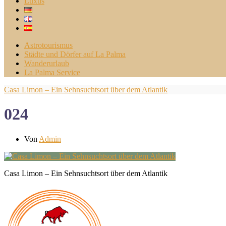
Luxus
Astrotourismus
Städte und Dörfer auf La Palma
Wanderurlaub
La Palma Service
Casa Limon – Ein Sehnsuchtsort über dem Atlantik
024
Von
Admin
Casa Limon – Ein Sehnsuchtsort über dem Atlantik