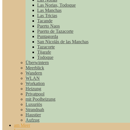
Las Norias, Todoque
Las Manchas
Las Tricias
Tacande
Puerto Naos
Puerto de Tazacorte
Puntagorda
San Nicolás de las Manchas
Tazacorte
Tijarafe
Todoque
Überwintern
Meerblick
Wandern
WLAN
Workation
Heizung
Privatpool
mit Poolheizung
Luxuriös
Strandnah
Haustier
Aufzug
am Meer