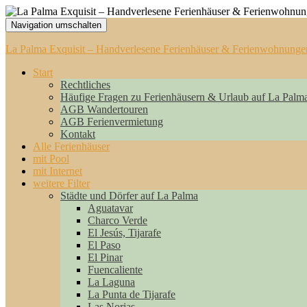
Navigation umschalten
La Palma Exquisit – Handverlesene Ferienhäuser & Ferienwohnunge
Start
Rechtliches
Häufige Fragen zu Ferienhäusern & Urlaub auf La Palm
AGB Wandertouren
AGB Ferienvermietung
Kontakt
Alle Ferienhäuser
mit Pool
mit Internet
weitere Filter
Städte und Dörfer auf La Palma
Aguatavar
Charco Verde
El Jesús, Tijarafe
El Paso
El Pinar
Fuencaliente
La Laguna
La Punta de Tijarafe
Las Norias