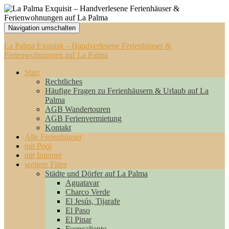
Navigation umschalten
La Palma Exquisit – Handverlesene Ferienhäuser &
Ferienwohnungen auf La Palma
Start
Rechtliches
Häufige Fragen zu Ferienhäusern & Urlaub auf La
Palma
AGB Wandertouren
AGB Ferienvermietung
Kontakt
Alle Ferienhäuser
mit Pool
mit Internet
weitere Filter
Städte und Dörfer auf La Palma
Aguatavar
Charco Verde
El Jesús, Tijarafe
El Paso
El Pinar
Fuencaliente