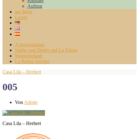
Haustier
Aufzug
am Meer
Luxus
Astrotourismus
Städte und Dörfer auf La Palma
Wanderurlaub
La Palma Service
Casa Lila – Herbert
005
Von
Admin
Casa Lila – Herbert