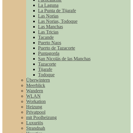
La Laguna
La Punta de Tijarafe
Las Norias
Las Norias, Todoque
Las Manchas
Las Tricias
Tacande
Puerto Naos
Puerto de Tazacorte
Puntagorda
San Nicolás de las Manchas
Tazacorte
Tijarafe
Todoque
Überwintern
Meerblick
Wandern
WLAN
Workation
Heizung
Privatpool
mit Poolheizung
Luxuriös
Strandnah