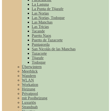
La Laguna
La Punta de Tijarafe
Las Norias
Las Norias, Todoque
Las Manchas
Las Tricias
Tacande
Puerto Naos
Puerto de Tazacorte
Puntagorda
San Nicolás de las Manchas
Tazacorte
Tijarafe
Todoque
Überwintern
Meerblick
Wandern
WLAN
Workation
Heizung
Privatpool
mit Poolheizung
Luxuriös
Strandnah