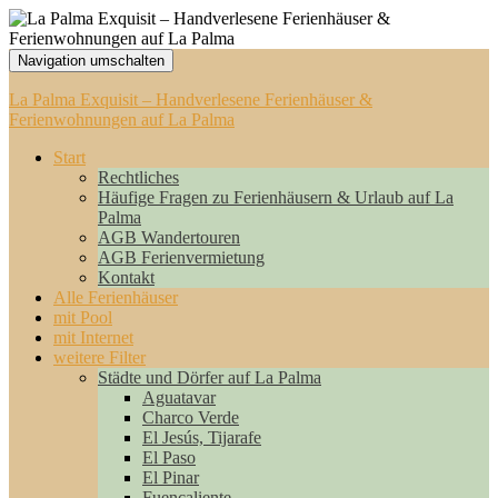
Navigation umschalten
La Palma Exquisit – Handverlesene Ferienhäuser &
Ferienwohnungen auf La Palma
Start
Rechtliches
Häufige Fragen zu Ferienhäusern & Urlaub auf La
Palma
AGB Wandertouren
AGB Ferienvermietung
Kontakt
Alle Ferienhäuser
mit Pool
mit Internet
weitere Filter
Städte und Dörfer auf La Palma
Aguatavar
Charco Verde
El Jesús, Tijarafe
El Paso
El Pinar
Fuencaliente