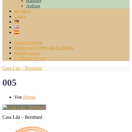
Haustier
Aufzug
am Meer
Luxus
Astrotourismus
Städte und Dörfer auf La Palma
Wanderurlaub
La Palma Service
Casa Lila – Bernhard
005
Von
Admin
Casa Lila – Bernhard