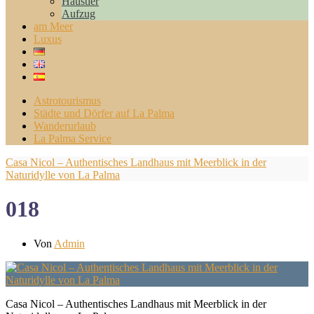
Haustier
Aufzug
am Meer
Luxus
Astrotourismus
Städte und Dörfer auf La Palma
Wanderurlaub
La Palma Service
Casa Nicol – Authentisches Landhaus mit Meerblick in der
Naturidylle von La Palma
018
Von
Admin
Casa Nicol – Authentisches Landhaus mit Meerblick in der