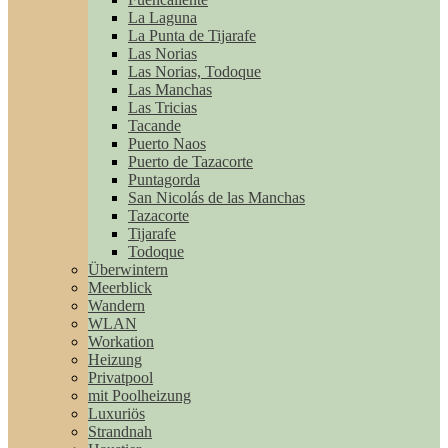
La Laguna
La Punta de Tijarafe
Las Norias
Las Norias, Todoque
Las Manchas
Las Tricias
Tacande
Puerto Naos
Puerto de Tazacorte
Puntagorda
San Nicolás de las Manchas
Tazacorte
Tijarafe
Todoque
Überwintern
Meerblick
Wandern
WLAN
Workation
Heizung
Privatpool
mit Poolheizung
Luxuriös
Strandnah