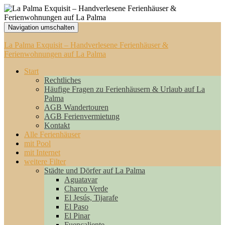
Navigation umschalten
La Palma Exquisit – Handverlesene Ferienhäuser &
Ferienwohnungen auf La Palma
Start
Rechtliches
Häufige Fragen zu Ferienhäusern & Urlaub auf La
Palma
AGB Wandertouren
AGB Ferienvermietung
Kontakt
Alle Ferienhäuser
mit Pool
mit Internet
weitere Filter
Städte und Dörfer auf La Palma
Aguatavar
Charco Verde
El Jesús, Tijarafe
El Paso
El Pinar
Fuencaliente