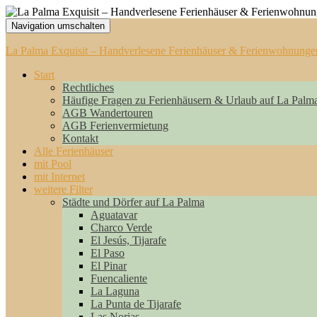
Navigation umschalten
La Palma Exquisit – Handverlesene Ferienhäuser & Ferienwohnunge
Start
Rechtliches
Häufige Fragen zu Ferienhäusern & Urlaub auf La Palm
AGB Wandertouren
AGB Ferienvermietung
Kontakt
Alle Ferienhäuser
mit Pool
mit Internet
weitere Filter
Städte und Dörfer auf La Palma
Aguatavar
Charco Verde
El Jesús, Tijarafe
El Paso
El Pinar
Fuencaliente
La Laguna
La Punta de Tijarafe
Las Norias