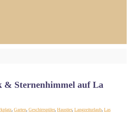
ick & Sternenhimmel auf La
kplatz
,
Garten
,
Geschirrspüler
,
Haustier
,
Langzeiturlaub
,
Las