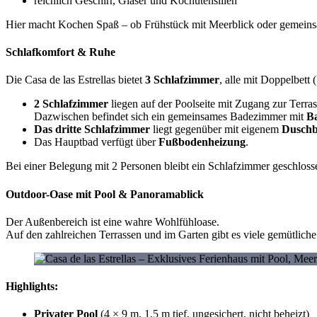
reichlich Geschirr, Gläser und Kochutensilien
Hier macht Kochen Spaß – ob Frühstück mit Meerblick oder gemein
Schlafkomfort & Ruhe
Die Casa de las Estrellas bietet
3 Schlafzimmer
, alle mit Doppelbet
2 Schlafzimmer
liegen auf der Poolseite mit Zugang zur Terras
Dazwischen befindet sich ein gemeinsames Badezimmer mit
B
Das dritte Schlafzimmer
liegt gegenüber mit eigenem
Duschb
Das Hauptbad verfügt über
Fußbodenheizung
.
Bei einer Belegung mit 2 Personen bleibt ein Schlafzimmer geschloss
Outdoor-Oase mit Pool & Panoramablick
Der Außenbereich ist eine wahre Wohlfühloase.
Auf den zahlreichen Terrassen und im Garten gibt es viele gemütlich
Highlights:
Privater Pool
(4 × 9 m, 1,5 m tief, ungesichert, nicht beheizt)