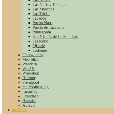
Las Norias, Todoque
Las Manchas
Las Tricias
Tacande
Puerto Naos
Puerto de Tazacorte
Puntagorda
San Nicolás de las Manchas
Tazacorte
Tijarafe
Todoque
Überwintern
Meerblick
Wandern
WLAN
Workation
Heizung
Privatpool
mit Poolheizung
Luxuriös
Strandnah
Haustier
Aufzug
am Meer