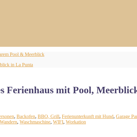
zbarem Pool & Meerblick
blick in La Punta
ves Ferienhaus mit Pool, Meerbl
ersonen
,
Backofen
,
BBQ, Grill
,
Ferienunterkunft mit Hund
,
Garage Par
Wandern
,
Waschmaschine
,
WIFI
,
Workation