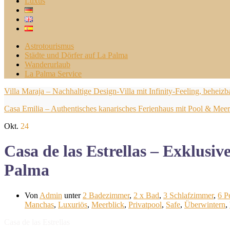
Luxus
Astrotourismus
Städte und Dörfer auf La Palma
Wanderurlaub
La Palma Service
Villa Maraja – Nachhaltige Design-Villa mit Infinity-Feeling, behei
Casa Emilia – Authentisches kanarisches Ferienhaus mit Pool & Meer
Okt.
24
Casa de las Estrellas – Exklusi
Palma
Von
Admin
unter
2 Badezimmer
,
2 x Bad
,
3 Schlafzimmer
,
6 P
Manchas
,
Luxuriös
,
Meerblick
,
Privatpool
,
Safe
,
Überwintern
,
Casa de las Estrellas