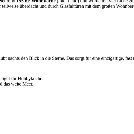
etet rund
155 m² Wohnfläche
(inkl. Patio) und wurde mit viel Liebe zum
er teilweise überdacht und durch Glasfalttüren mit dem großen Wohnbere
t nachts den Blick in die Sterne. Das sorgt für eine einzigartige, fas
hlight für Hobbyköche.
nd das weite Meer.