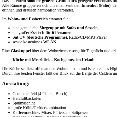
Das auf einem
5000 m² großen Grundstück
gelegene Ferienhaus bi
Alle Räume gruppieren sich um einen zentralen
Innenhof (Patio)
, d
drinnen und draußen harmonisch verbindet.
Im
Wohn- und Essbereich
erwartet Sie:
eine gemütliche
Sitzgruppe mit Sofas und Sesseln
,
ein großer
Esstisch für 6 Personen
,
Sat-TV (deutsche Programme)
, Radio/CD/MP3-Player,
sowie kostenloses
WLAN
.
Eine
Glaskuppel
über dem Wohnzimmer sorgt für Tageslicht und erlaub
Küche mit Meerblick – Kochgenuss im Urlaub
Die Küche schließt offen an den Wohnraum an und ist ein echtes Hig
Durch ihre beiden Fenster fällt der Blick auf die Berge der Caldera u
Ausstattung:
Cerankochfeld (4 Platten, Bosch)
Heißluftbackofen
Spülmaschine
große Kühl-/Gefrierkombination
Kaffeemaschine, Mixer, Pürierstab, Saftpresse