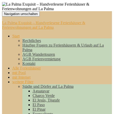
Navigation umschalten
La Palma Exquisit – Handverlesene Ferienhäuser &
Ferienwohnungen auf La Palma
Start
Rechtliches
Häufige Fragen zu Ferienhäusern & Urlaub auf La
Palma
AGB Wandertouren
AGB Ferienvermietung
Kontakt
Alle Ferienhäuser
mit Pool
mit Internet
weitere Filter
Städte und Dörfer auf La Palma
Aguatavar
Charco Verde
El Jesús, Tijarafe
El Paso
El Pinar
Fuencaliente