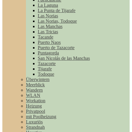
La Laguna
La Punta de Tijarafe
Las Norias
Las Norias, Todoque
Las Manchas
Las Tricias
Tacande
Puerto Naos
Puerto de Tazacorte
Puntagorda
San Nicolás de las Manchas
Tazacorte
Tijarafe
Todoque
Überwintern
Meerblick
Wandern
WLAN
Workation
Heizung
Privatpool
mit Poolheizung
Luxuriös
Strandnah