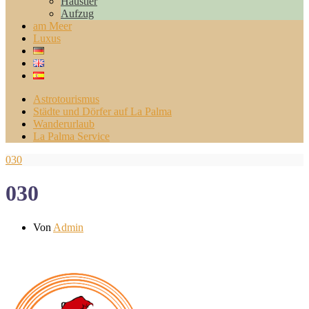
Haustier
Aufzug
am Meer
Luxus
Astrotourismus
Städte und Dörfer auf La Palma
Wanderurlaub
La Palma Service
030
030
Von
Admin