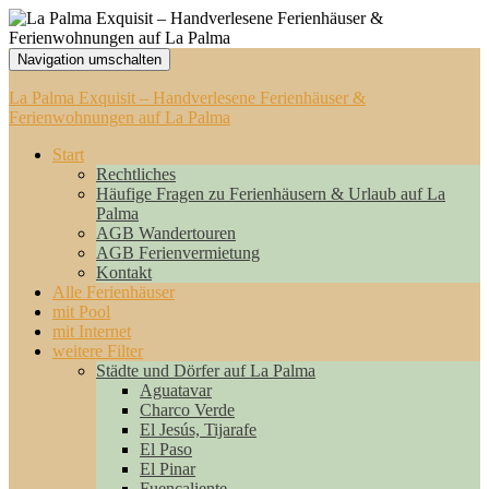
Navigation umschalten
La Palma Exquisit – Handverlesene Ferienhäuser &
Ferienwohnungen auf La Palma
Start
Rechtliches
Häufige Fragen zu Ferienhäusern & Urlaub auf La
Palma
AGB Wandertouren
AGB Ferienvermietung
Kontakt
Alle Ferienhäuser
mit Pool
mit Internet
weitere Filter
Städte und Dörfer auf La Palma
Aguatavar
Charco Verde
El Jesús, Tijarafe
El Paso
El Pinar
Fuencaliente