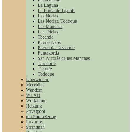
La Laguna
La Punta de Tijarafe
Las Norias
Las Norias, Todoque
Las Manchas
Las Tricias
Tacande
Puerto Naos
Puerto de Tazacorte
Puntagorda
San Nicolás de las Manchas
Tazacorte
Tijarafe
Todoque
Überwintern
Meerblick
Wandern
WLAN
Workation
Heizung
Privatpool
mit Poolheizung
Luxuriös
Strandnah