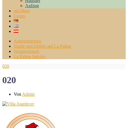
Haustier
Aufzug
am Meer
Luxus
Astrotourismus
Städte und Dörfer auf La Palma
Wanderurlaub
La Palma Service
020
020
Von
Admin