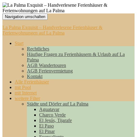
Navigation umschalten
La Palma Exquisit – Handverlesene Ferienhäuser &
Ferienwohnungen auf La Palma
Start
Rechtliches
Häufige Fragen zu Ferienhäusern & Urlaub auf La
Palma
AGB Wandertouren
AGB Ferienvermietung
Kontakt
Alle Ferienhäuser
mit Pool
mit Internet
weitere Filter
Städte und Dörfer auf La Palma
Aguatavar
Charco Verde
El Jesús, Tijarafe
El Paso
El Pinar
Fuencaliente