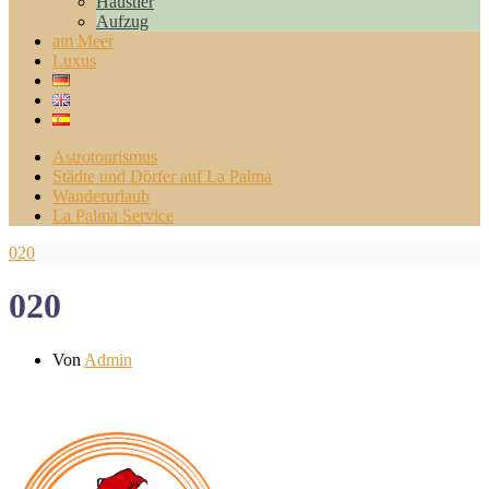
Haustier
Aufzug
am Meer
Luxus
Astrotourismus
Städte und Dörfer auf La Palma
Wanderurlaub
La Palma Service
020
020
Von
Admin