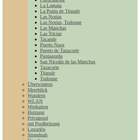
La Laguna
La Punta de Tijarafe
Las Norias
Las Norias, Todoque
Las Manchas
Las Tricias
Tacande
Puerto Naos
Puerto de Tazacorte
Puntagorda
San Nicolás de las Manchas
Tazacorte
Tijarafe
Todoque
Überwintern
Meerblick
Wandern
WLAN
Workation
Heizung
Privatpool
mit Poolheizung
Luxuriös
Strandnah