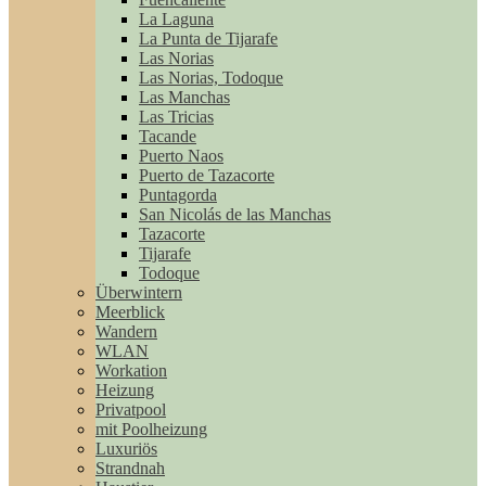
La Laguna
La Punta de Tijarafe
Las Norias
Las Norias, Todoque
Las Manchas
Las Tricias
Tacande
Puerto Naos
Puerto de Tazacorte
Puntagorda
San Nicolás de las Manchas
Tazacorte
Tijarafe
Todoque
Überwintern
Meerblick
Wandern
WLAN
Workation
Heizung
Privatpool
mit Poolheizung
Luxuriös
Strandnah