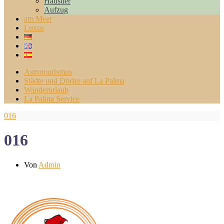
Haustier
Aufzug
am Meer
Luxus
Astrotourismus
Städte und Dörfer auf La Palma
Wanderurlaub
La Palma Service
016
016
Von
Admin