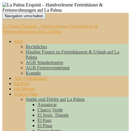
Navigation umschalten
La Palma Exquisit – Handverlesene Ferienhäuser &
Ferienwohnungen auf La Palma
Start
Rechtliches
Häufige Fragen zu Ferienhäusern & Urlaub auf La
Palma
AGB Wandertouren
AGB Ferienvermietung
Kontakt
Alle Ferienhäuser
mit Pool
mit Internet
weitere Filter
Städte und Dörfer auf La Palma
Aguatavar
Charco Verde
El Jesús, Tijarafe
El Paso
El Pinar
Fuencaliente