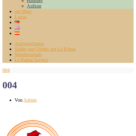
Haustier
Aufzug
am Meer
Luxus
Astrotourismus
Städte und Dörfer auf La Palma
Wanderurlaub
La Palma Service
004
004
Von
Admin