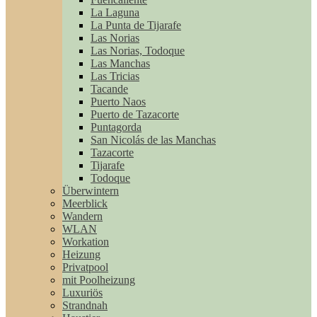
La Laguna
La Punta de Tijarafe
Las Norias
Las Norias, Todoque
Las Manchas
Las Tricias
Tacande
Puerto Naos
Puerto de Tazacorte
Puntagorda
San Nicolás de las Manchas
Tazacorte
Tijarafe
Todoque
Überwintern
Meerblick
Wandern
WLAN
Workation
Heizung
Privatpool
mit Poolheizung
Luxuriös
Strandnah