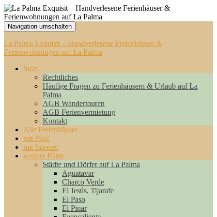
Navigation umschalten
La Palma Exquisit – Handverlesene Ferienhäuser &
Ferienwohnungen auf La Palma
Start
Rechtliches
Häufige Fragen zu Ferienhäusern & Urlaub auf La
Palma
AGB Wandertouren
AGB Ferienvermietung
Kontakt
Alle Ferienhäuser
mit Pool
mit Internet
weitere Filter
Städte und Dörfer auf La Palma
Aguatavar
Charco Verde
El Jesús, Tijarafe
El Paso
El Pinar
Fuencaliente