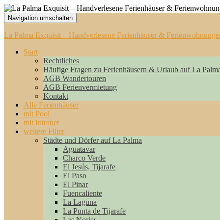
Navigation umschalten
La Palma Exquisit – Handverlesene Ferienhäuser & Ferienwohnunge
Start
Rechtliches
Häufige Fragen zu Ferienhäusern & Urlaub auf La Palm
AGB Wandertouren
AGB Ferienvermietung
Kontakt
Alle Ferienhäuser
mit Pool
mit Internet
weitere Filter
Städte und Dörfer auf La Palma
Aguatavar
Charco Verde
El Jesús, Tijarafe
El Paso
El Pinar
Fuencaliente
La Laguna
La Punta de Tijarafe
Las Norias