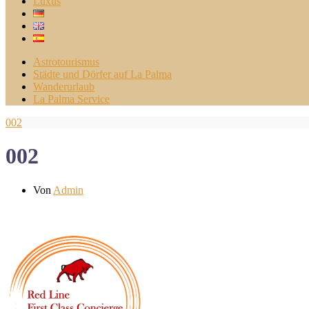
Luxus
Astrotourismus
Städte und Dörfer auf La Palma
Wanderurlaub
La Palma Service
002
002
Von
Admin