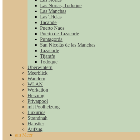
Las Norias, Todoque
Las Manchas
Las Tricias
Tacande
Puerto Naos
Puerto de Tazacorte
Puntagorda
San Nicolás de las Manchas
Tazacorte
Tijarafe
Todoque
Überwintern
Meerblick
Wandern
WLAN
Workation
Heizung
Privatpool
mit Poolheizung
Luxuriös
Strandnah
Haustier
Aufzug
am Meer