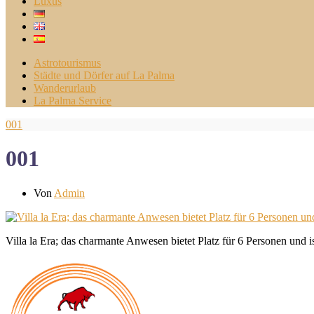
Luxus
Astrotourismus
Städte und Dörfer auf La Palma
Wanderurlaub
La Palma Service
001
001
Von
Admin
Villa la Era; das charmante Anwesen bietet Platz für 6 Personen und 