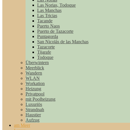
Las Norias, Todoque
Las Manchas
Las Tricias
Tacande
Puerto Naos
Puerto de Tazacorte
Puntagorda
San Nicolás de las Manchas
Tazacorte
Tijarafe
Todoque
Überwintern
Meerblick
Wandern
WLAN
Workation
Heizung
Privatpool
mit Poolheizung
Luxuriös
Strandnah
Haustier
Aufzug
am Meer