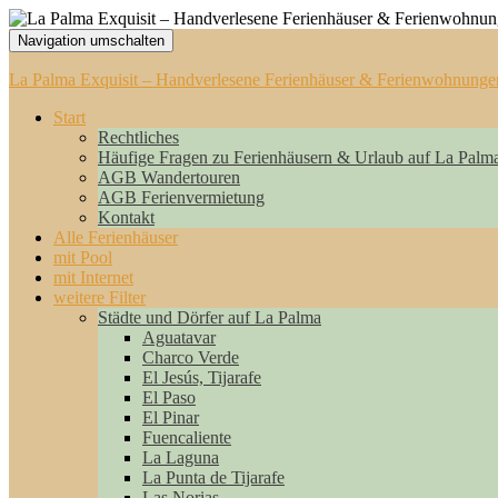
Navigation umschalten
La Palma Exquisit – Handverlesene Ferienhäuser & Ferienwohnunge
Start
Rechtliches
Häufige Fragen zu Ferienhäusern & Urlaub auf La Palm
AGB Wandertouren
AGB Ferienvermietung
Kontakt
Alle Ferienhäuser
mit Pool
mit Internet
weitere Filter
Städte und Dörfer auf La Palma
Aguatavar
Charco Verde
El Jesús, Tijarafe
El Paso
El Pinar
Fuencaliente
La Laguna
La Punta de Tijarafe
Las Norias