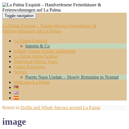
Toggle navigation
La Palma Exquisit – Handverlesene Ferienhäuser &
Ferienwohnungen auf La Palma
La Palma Exquisit
Imprint & Co
holiday homes holiday apartments
La Palma hiking holiday
Individual Hiking Tours
Cruise Excursion
Service
Puerto Naos Update – Slowly Returning to Normal
Webcams La Palma
Return to
Dolfin and Whale Species around La Palma
image