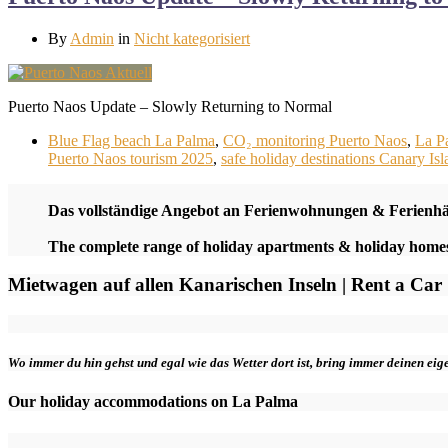
By
Admin
in
Nicht kategorisiert
Puerto Naos Update – Slowly Returning to Normal
Blue Flag beach La Palma
,
CO₂ monitoring Puerto Naos
,
La P
Puerto Naos tourism 2025
,
safe holiday destinations Canary Isl
Das vollständige Angebot an Ferienwohnungen & Ferienh
The complete range of holiday apartments & holiday hom
Mietwagen auf allen Kanarischen Inseln | Rent a Car
Wo immer du hin gehst und egal wie das Wetter dort ist, bring immer deinen ei
Our holiday accommodations on La Palma