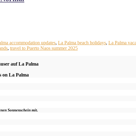
alma accommodation updates
,
La Palma beach holidays
,
La Palma vaca
ands
,
travel to Puerto Naos summer 2025
äuser auf La Palma
es on La Palma
genen Sonnenschein mit.