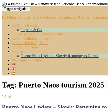
Toggle navigation
La Palma Exquisit – Handverlesene Ferienhäuser & Ferienwohnunge
La Palma Exquisit
Imprint & Co
holiday homes holiday apartments
La Palma hiking holiday
Individual Hiking Tours
Cruise Excursion
Service
Puerto Naos Update – Slowly Returning to Normal
Webcams La Palma
Tag:
Puerto Naos tourism 2025
Jul
18
Puerto Naos Update – Slowly Returning t