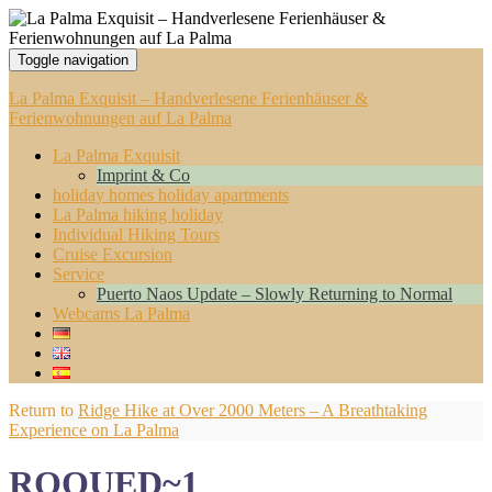
Toggle navigation
La Palma Exquisit – Handverlesene Ferienhäuser &
Ferienwohnungen auf La Palma
La Palma Exquisit
Imprint & Co
holiday homes holiday apartments
La Palma hiking holiday
Individual Hiking Tours
Cruise Excursion
Service
Puerto Naos Update – Slowly Returning to Normal
Webcams La Palma
Return to
Ridge Hike at Over 2000 Meters – A Breathtaking
Experience on La Palma
ROQUED~1