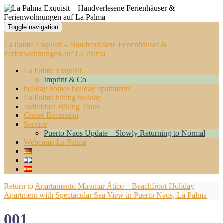
Toggle navigation
La Palma Exquisit – Handverlesene Ferienhäuser &
Ferienwohnungen auf La Palma
La Palma Exquisit
Imprint & Co
holiday homes holiday apartments
La Palma hiking holiday
Individual Hiking Tours
Cruise Excursion
Service
Puerto Naos Update – Slowly Returning to Normal
Webcams La Palma
Return to
Apartamento Miramar Ático – Beachfront Holiday
Apartment with Spectacular Sea View in Puerto Naos, La Palma
001