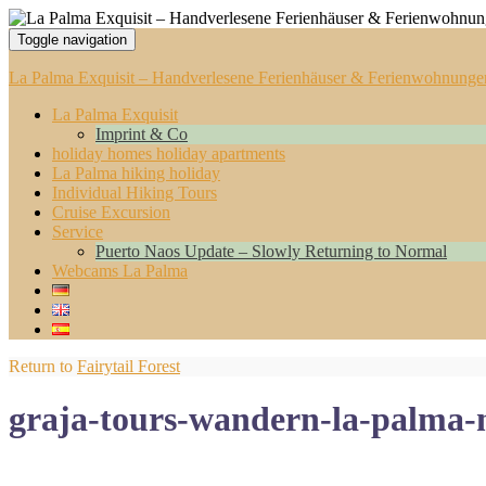
Toggle navigation
La Palma Exquisit – Handverlesene Ferienhäuser & Ferienwohnunge
La Palma Exquisit
Imprint & Co
holiday homes holiday apartments
La Palma hiking holiday
Individual Hiking Tours
Cruise Excursion
Service
Puerto Naos Update – Slowly Returning to Normal
Webcams La Palma
Return to
Fairytail Forest
graja-tours-wandern-la-palma-