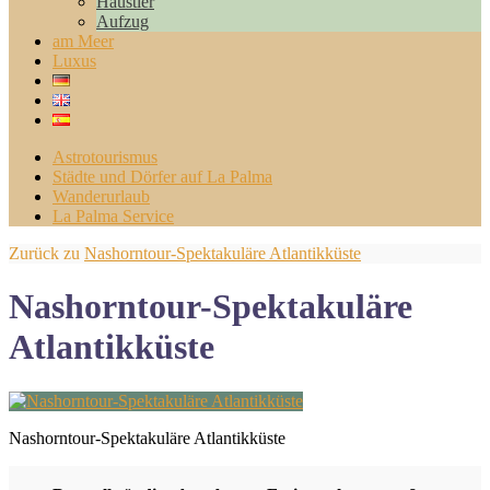
Haustier
Aufzug
am Meer
Luxus
Astrotourismus
Städte und Dörfer auf La Palma
Wanderurlaub
La Palma Service
Zurück zu
Nashorntour-Spektakuläre Atlantikküste
Nashorntour-Spektakuläre
Atlantikküste
Nashorntour-Spektakuläre Atlantikküste