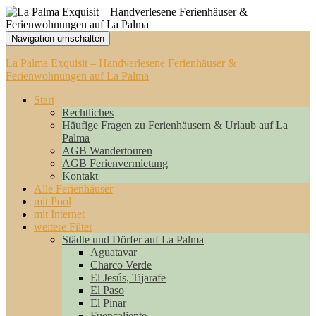
Navigation umschalten
La Palma Exquisit – Handverlesene Ferienhäuser &
Ferienwohnungen auf La Palma
Start
Rechtliches
Häufige Fragen zu Ferienhäusern & Urlaub auf La
Palma
AGB Wandertouren
AGB Ferienvermietung
Kontakt
Alle Ferienhäuser
mit Pool
mit Internet
weitere Filter
Städte und Dörfer auf La Palma
Aguatavar
Charco Verde
El Jesús, Tijarafe
El Paso
El Pinar
Fuencaliente