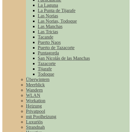
La Laguna
La Punta de Tijarafe
Las Norias
Las Norias, Todoque
Las Manchas
Las Tricias
Tacande
Puerto Naos
Puerto de Tazacorte
Puntagorda
San Nicolás de las Manchas
Tazacorte
Tijarafe
Todoque
Überwintern
Meerblick
Wandern
WLAN
Workation
Heizung
Privatpool
mit Poolheizung
Luxuriös
Strandnah