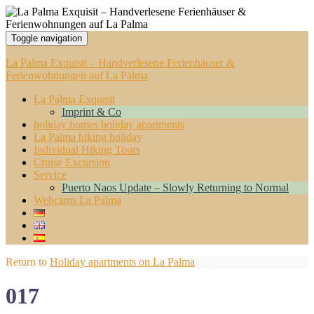
Toggle navigation
La Palma Exquisit – Handverlesene Ferienhäuser &
Ferienwohnungen auf La Palma
La Palma Exquisit
Imprint & Co
holiday homes holiday apartments
La Palma hiking holiday
Individual Hiking Tours
Cruise Excursion
Service
Puerto Naos Update – Slowly Returning to Normal
Webcams La Palma
Return to
Holiday apartments on La Palma
017